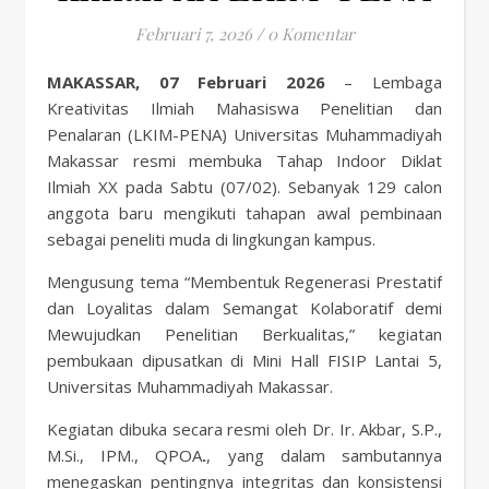
Februari 7, 2026
/
0 Komentar
MAKASSAR, 07 Februari 2026
– Lembaga
Kreativitas Ilmiah Mahasiswa Penelitian dan
Penalaran (LKIM-PENA) Universitas Muhammadiyah
Makassar resmi membuka Tahap Indoor Diklat
Ilmiah XX pada Sabtu (07/02). Sebanyak 129 calon
anggota baru mengikuti tahapan awal pembinaan
sebagai peneliti muda di lingkungan kampus.
Mengusung tema “Membentuk Regenerasi Prestatif
dan Loyalitas dalam Semangat Kolaboratif demi
Mewujudkan Penelitian Berkualitas,” kegiatan
pembukaan dipusatkan di Mini Hall FISIP Lantai 5,
Universitas Muhammadiyah Makassar.
Kegiatan dibuka secara resmi oleh Dr. Ir. Akbar, S.P.,
M.Si., IPM., QPOA
.
, yang dalam sambutannya
menegaskan pentingnya integritas dan konsistensi