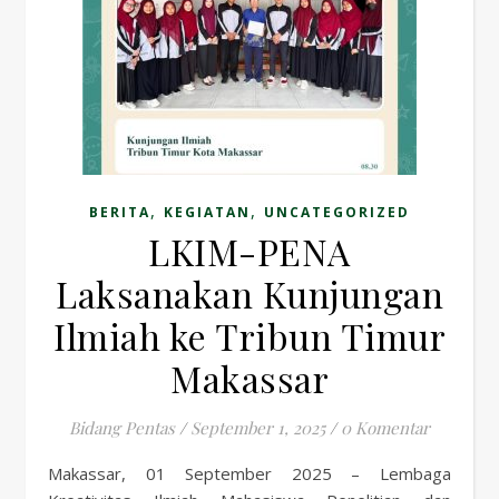
,
,
BERITA
KEGIATAN
UNCATEGORIZED
LKIM-PENA
Laksanakan Kunjungan
Ilmiah ke Tribun Timur
Makassar
Bidang Pentas
/
September 1, 2025
/
0 Komentar
Makassar, 01 September 2025 – Lembaga