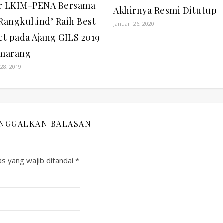
r LKIM-PENA Bersama
Akhirnya Resmi Ditutup
Rangkul.ind’ Raih Best
Januari 26, 2020
ct pada Ajang GILS 2019
emarang
28, 2019
INGGALKAN BALASAN
s yang wajib ditandai
*