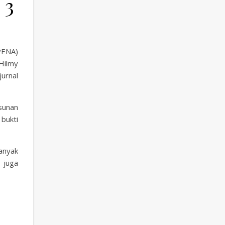
 3
PENA)
Hilmy
urnal
sunan
 bukti
anyak
 juga