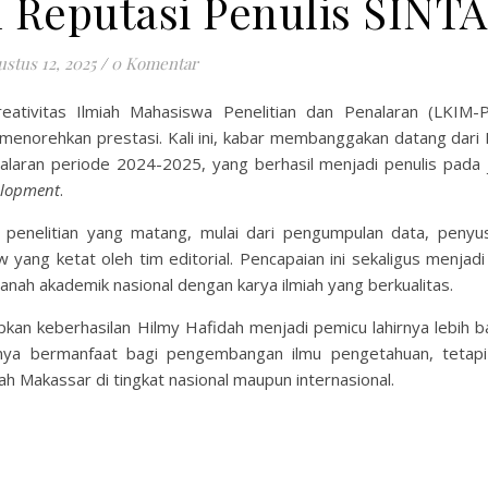
Reputasi Penulis SINTA
stus 12, 2025
/
0 Komentar
tivitas Ilmiah Mahasiswa Penelitian dan Penalaran (LKIM-
enorehkan prestasi. Kali ini, kabar membanggakan datang dari 
nalaran periode 2024-2025, yang berhasil menjadi penulis pada j
elopment
.
s penelitian yang matang, mulai dari pengumpulan data, penyu
yang ketat oleh tim editorial. Pencapaian ini sekaligus menjadi
ah akademik nasional dengan karya ilmiah yang berkualitas.
an keberhasilan Hilmy Hafidah menjadi pemicu lahirnya lebih b
nya bermanfaat bagi pengembangan ilmu pengetahuan, tetapi
Makassar di tingkat nasional maupun internasional.