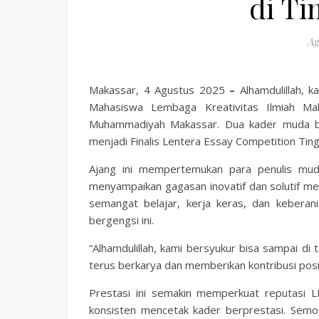
di Ti
Ag
Makassar, 4 Agustus 2025
–
Alhamdulillah, 
Mahasiswa Lembaga Kreativitas Ilmiah Ma
Muhammadiyah Makassar. Dua kader muda ber
menjadi Finalis Lentera Essay Competition Tin
Ajang ini mempertemukan para penulis muda
menyampaikan gagasan inovatif dan solutif mela
semangat belajar, kerja keras, dan keber
bergengsi ini.
“Alhamdulillah, kami bersyukur bisa sampai di
terus berkarya dan memberikan kontribusi positi
Prestasi ini semakin memperkuat reputasi
konsisten mencetak kader berprestasi. Semoga