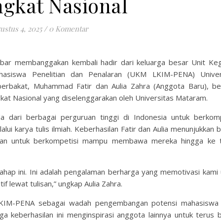
ngkat Nasional
ustus 4, 2025
/
0 Komentar
kabar membanggakan kembali hadir dari keluarga besar Unit Keg
hasiswa Penelitian dan Penalaran (UKM LKIM-PENA) Univer
bakat, Muhammad Fatir dan Aulia Zahra (Anggota Baru), ber
gkat Nasional yang diselenggarakan oleh Universitas Mataram.
 dari berbagai perguruan tinggi di Indonesia untuk berkomp
lui karya tulis ilmiah. Keberhasilan Fatir dan Aulia menunjukkan
anian untuk berkompetisi mampu membawa mereka hingga ke 
 tahap ini. Ini adalah pengalaman berharga yang memotivasi kami
f lewat tulisan,” ungkap Aulia Zahra.
 LKIM-PENA sebagai wadah pengembangan potensi mahasiswa
 keberhasilan ini menginspirasi anggota lainnya untuk terus b