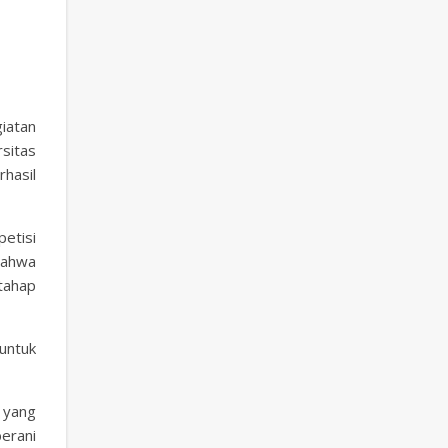
iatan
sitas
hasil
etisi
 bahwa
tahap
 untuk
 yang
erani