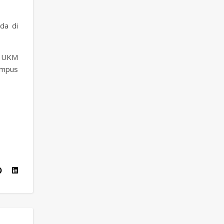
da di
n UKM
ampus