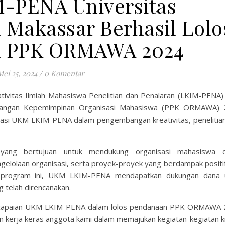
-PENA Universitas
akassar Berhasil Lolo
n PPK ORMAWA 2024
Mei 25, 2024
/
0 Komentar
vitas Ilmiah Mahasiswa Penelitian dan Penalaran (LKIM-PENA) 
bangan Kepemimpinan Organisasi Mahasiswa (PPK ORMAWA) 
tasi UKM LKIM-PENA dalam pengembangan kreativitas, penelitian
ang bertujuan untuk mendukung organisasi mahasiswa 
lolaan organisasi, serta proyek-proyek yang berdampak positif
i program ini, UKM LKIM-PENA mendapatkan dukungan dana 
g telah direncanakan.
encapaian UKM LKIM-PENA dalam lolos pendanaan PPK ORMAWA 
n kerja keras anggota kami dalam memajukan kegiatan-kegiatan kr