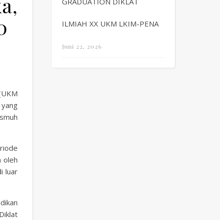
a,
GRADUATION DIKLAT
0
ILMIAH XX UKM LKIM-PENA
Juni 22, 2026
 (UKM
 yang
ismuh
riode
 oleh
i luar
dikan
Diklat