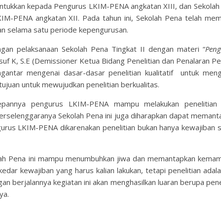
eruntukkan kepada Pengurus LKIM-PENA angkatan XIII, dan Sekolah
KIM-PENA angkatan XII. Pada tahun ini, Sekolah Pena telah mem
nkan selama satu periode kepengurusan.
ngan pelaksanaan Sekolah Pena Tingkat II dengan materi “
Peng
suf K, S.E (Demissioner Ketua Bidang Penelitian dan Penalaran P
antar mengenai dasar-dasar penelitian kualitatif untuk meng
ujuan untuk mewujudkan penelitian berkualitas.
depannya pengurus LKIM-PENA mampu melakukan penelitian
 Terselenggaranya Sekolah Pena ini juga diharapkan dapat meman
ngurus LKIM-PENA dikarenakan penelitian bukan hanya kewajiban 
olah Pena ini mampu menumbuhkan jiwa dan memantapkan kema
ekedar kewajiban yang harus kalian lakukan, tetapi penelitian adal
an berjalannya kegiatan ini akan menghasilkan luaran berupa pene
ya.