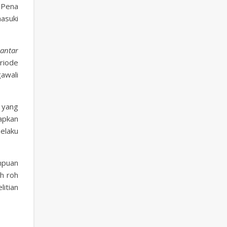
 Pena
asuki
antar
eriode
awali
 yang
tapkan
selaku
mpuan
ah roh
litian