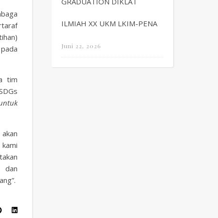
GRADUATION DIKLAT
mbaga
ILMIAH XX UKM LKIM-PENA
taraf
tihan)
Juni 22, 2026
 pada
a tim
 SDGs
untuk
 akan
 kami
takan
t dan
ang”.