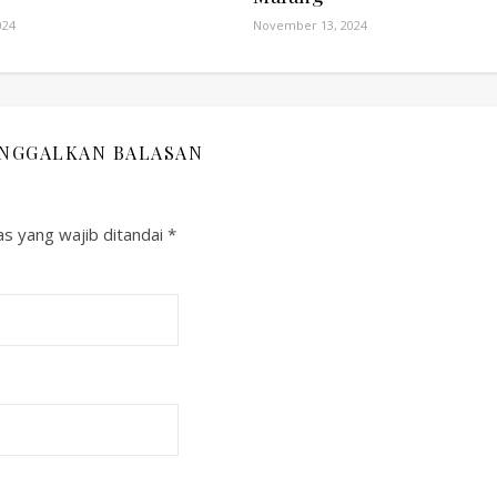
024
November 13, 2024
INGGALKAN BALASAN
s yang wajib ditandai
*