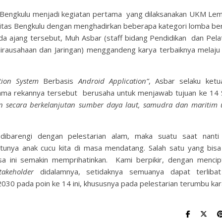
 Bengkulu menjadi kegiatan pertama yang dilaksanakan UKM Le
itas Bengkulu dengan menghadirkan beberapa kategori lomba ber
da ajang tersebut, Muh Asbar (staff bidang Pendidikan dan Pela
airausahaan dan Jaringan) menggandeng karya terbaiknya melaju
tion System
Berbasis
Android A
p
plication
”
, Asbar selaku ketu
ama rekannya tersebut berusaha untuk menjawab tujuan ke 14
 secara berkelanjutan sumber daya laut, samudra dan maritim 
 dibarengi dengan pelestarian alam, maka suatu saat nanti
unya anak cucu kita di masa mendatang. Salah satu yang bisa
a ini semakin memprihatinkan. Kami berpikir, dengan mencip
stakeholder
didalamnya, setidaknya semuanya dapat terliba
30 pada poin ke 14 ini, khususnya pada pelestarian terumbu kar