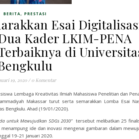
,
BERITA
PRESTASI
arakkan Esai Digitalisas
 Dua Kader LKIM-PENA
erbaiknya di Universita
Bengkulu
nuari 19, 2020
/
0 Komentar
siswa Lembaga Kreativitas Ilmiah Mahasiswa Penelitian dan Pena
ammadiyah Makassar turut serta semarakkan Lomba Esai Nas
tas Bengkulu. Ahad (19/01/2020).
uda untuk Mewujudkan SDGs 2030”
tersebut melibatkan 25 finali
uk menampung ide dan inovasi mengenai gambaran dalam mewuj
nggal 19-21 Januari 2020.