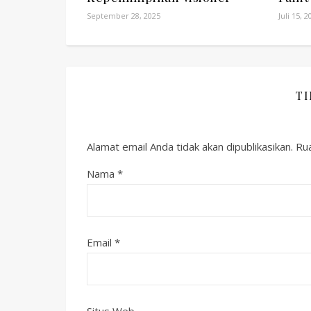
September 28, 2025
Juli 15, 2
T
Alamat email Anda tidak akan dipublikasikan.
Rua
Nama
*
Email
*
Situs Web