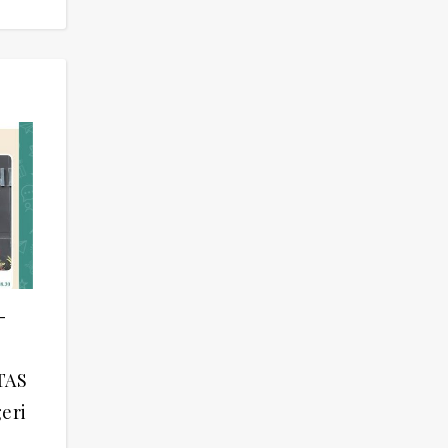
-
NTAS
eri