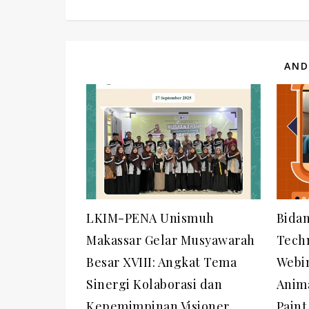
AND
LKIM-PENA Unismuh
Bida
Makassar Gelar Musyawarah
Tech
Besar XVIII: Angkat Tema
Webin
Sinergi Kolaborasi dan
Anima
Kepemimpinan Visioner
Paint