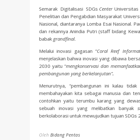
Semarak Digitalisasi SDGs
Center
Universitas
Penelitian dan Pengabdian Masyarakat Univers
Nasional, diantaranya Lomba Esai Nasional. Pa
dan rekannya Anindia Putri (staff bidang Kew
babak
grandfinal.
Melalui inovasi gagasan “
Coral Reef Informa
menjelaskan bahwa inovasi yang dibawa bers
2030 yaitu “
m
engkonservasi dan memanfaatkan
pembangunan yang berkelanjutan
”
.
Menurutnya, “pembangunan ini kalau tidak
membahayakan kita sebagai manusia dan tent
contohkan yaitu terumbu karang yang dewas
sebuah inovasi yang melibatkan banyak
berkolaborasi untuk mewujudkan tujuan SDGs 20
Oleh
Bidang Pentas