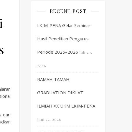
RECENT POST
i
LKIM-PENA Gelar Seminar
Hasil Penelitian Pengurus
s
Periode 2025–2026
Juli 29,
2026
RAMAH TAMAH
laran
GRADUATION DIKLAT
ional
ILMIAH XX UKM LKIM-PENA
s dari
Juni 22, 2026
udkan