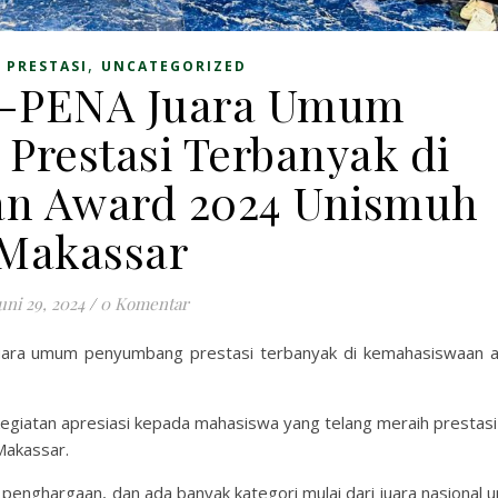
,
,
PRESTASI
UNCATEGORIZED
-PENA Juara Umum
restasi Terbanyak di
n Award 2024 Unismuh
Makassar
uni 29, 2024
/
0 Komentar
uara umum penyumbang prestasi terbanyak di kemahasiswaan 
giatan apresiasi kepada mahasiswa yang telang meraih prestasi
Makassar.
 penghargaan, dan ada banyak kategori mulai dari juara nasional