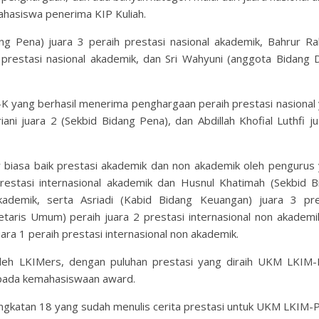
mahasiswa penerima KIP Kuliah.
g Pena) juara 3 peraih prestasi nasional akademik, Bahrur R
restasi nasional akademik, dan Sri Wahyuni (anggota Bidang Di
 yang berhasil menerima penghargaan peraih prestasi nasional y
ani juara 2 (Sekbid Bidang Pena), dan Abdillah Khofial Luthfi j
ar biasa baik prestasi akademik dan non akademik oleh pengurus 
prestasi internasional akademik dan Husnul Khatimah (Sekbid B
kademik, serta Asriadi (Kabid Bidang Keuangan) juara 3 pre
etaris Umum) peraih juara 2 prestasi internasional non akademi
uara 1 peraih prestasi internasional non akademik.
 oleh LKIMers, dengan puluhan prestasi yang diraih UKM LKIM
 pada kemahasiswaan award.
angkatan 18 yang sudah menulis cerita prestasi untuk UKM LKIM-