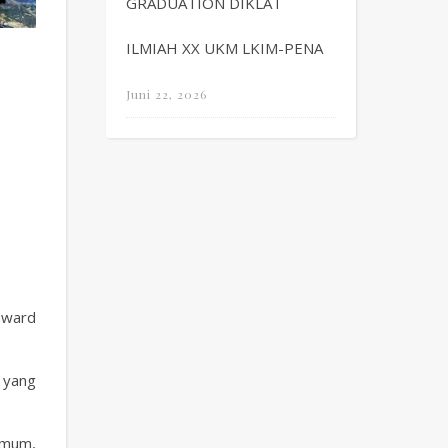
GRADUATION DIKLAT
ILMIAH XX UKM LKIM-PENA
Juni 22, 2026
award
 yang
 umum,