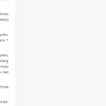
ahman
klat)
aitu,
uara 1
yaitu,
idang
stasi
k dan
-PENA
PENA”