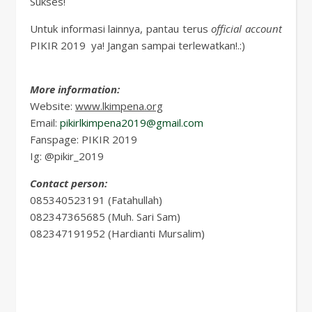
Sukses!
Untuk informasi lainnya, pantau terus
official
account
PIKIR 2019 ya! Jangan sampai terlewatkan!.:)
More
information:
Website:
www.lkimpena.org
Email:
pikirlkimpena2019@gmail.com
Fanspage: PIKIR 2019
Ig: @pikir_2019
Contact
person:
085340523191 (Fatahullah)
082347365685 (Muh. Sari Sam)
082347191952 (Hardianti Mursalim)