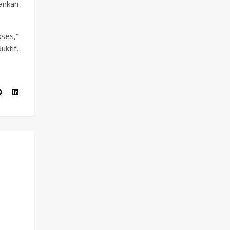
ankan
ses,”
ktif,