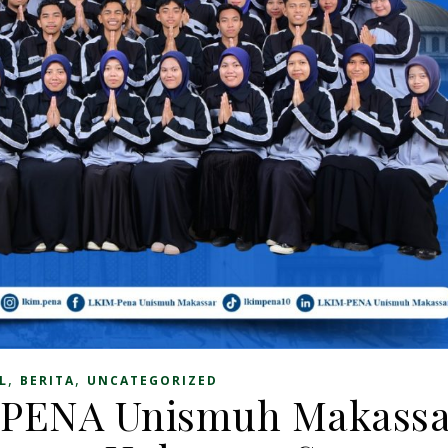
,
,
L
BERITA
UNCATEGORIZED
-PENA Unismuh Makassa