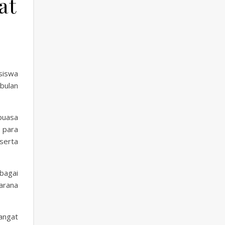
at
siswa
bulan
puasa
 para
serta
bagai
arana
angat