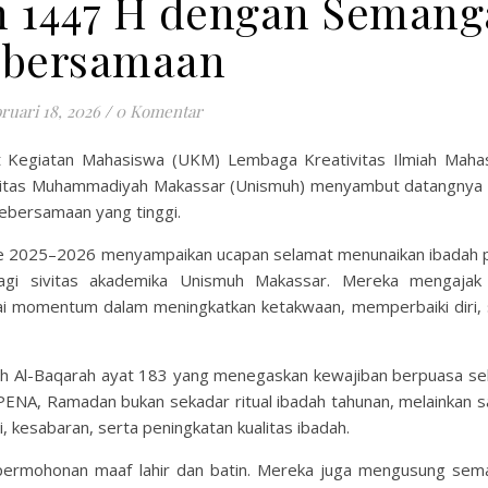
 1447 H dengan Semang
bersamaan
ruari 18, 2026
/
0 Komentar
t Kegiatan Mahasiswa (UKM) Lembaga Kreativitas Ilmiah Maha
rsitas Muhammadiyah Makassar (Unismuh) menyambut datangnya 
ebersamaan yang tinggi.
ode 2025–2026 menyampaikan ucapan selamat menunaikan ibadah 
agi sivitas akademika Unismuh Makassar. Mereka mengajak
 momentum dalam meningkatkan ketakwaan, memperbaiki diri, 
h Al-Baqarah ayat 183 yang menegaskan kewajiban berpuasa se
ENA, Ramadan bukan sekadar ritual ibadah tahunan, melainkan s
, kesabaran, serta peningkatan kualitas ibadah.
permohonan maaf lahir dan batin. Mereka juga mengusung sem