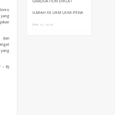
GRADUATION DIKLAT
lonro
ILMIAH XX UKM LKIM-PENA
 yang
pikan
Juni 22, 2026
n dan
angat
n yang
 – BJ