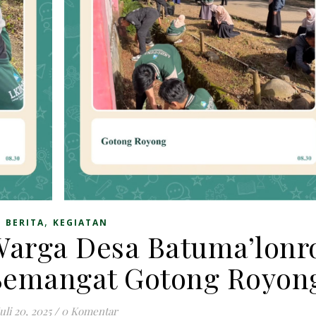
,
BERITA
KEGIATAN
arga Desa Batuma’lonr
Semangat Gotong Royon
Juli 20, 2025
/
0 Komentar