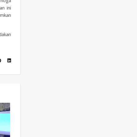
emoga
n ini
umkan
dakan