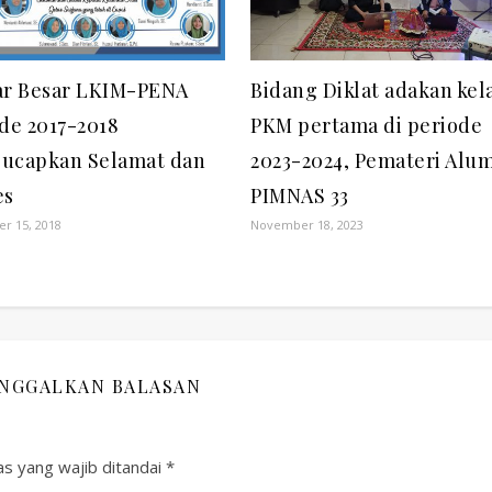
ar Besar LKIM-PENA
Bidang Diklat adakan kel
de 2017-2018
PKM pertama di periode
ucapkan Selamat dan
2023-2024, Pemateri Alu
es
PIMNAS 33
r 15, 2018
November 18, 2023
INGGALKAN BALASAN
s yang wajib ditandai
*