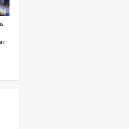
as
mni