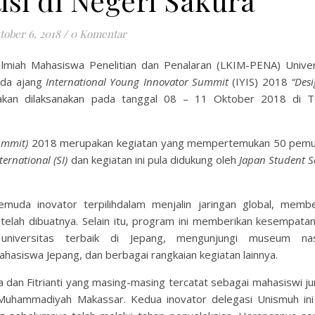
si di Negeri Sakura
tober 6, 2018
/
0 Komentar
lmiah Mahasiswa Penelitian dan Penalaran (LKIM-PENA) Univer
ada ajang
International Young Innovator Summit
(IYIS)
2018
“Des
akan dilaksanakan pada tanggal 08 – 11 Oktober 2018 di T
Summit)
2018 merupakan kegiatan yang mempertemukan 50 pemu
ternational (SI)
dan kegiatan ini pula didukung oleh
Japan Student S
uda inovator terpilihdalam menjalin jaringan global, membe
elah dibuatnya. Selain itu, program ini memberikan kesempatan
universitas terbaik di Jepang, mengunjungi museum nas
hasiswa Jepang, dan berbagai rangkaian kegiatan lainnya.
a dan Fitrianti yang masing-masing tercatat sebagai mahasiswi j
 Muhammadiyah Makassar. Kedua inovator delegasi Unismuh ini