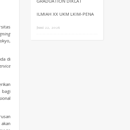
GRADUATION DIKLAT
ILMIAH XX UKM LKIM-PENA
sitas
Juni 22, 2026
igning
okyo,
da di
ervice
rikan
 bagi
ional
urusan
 akan