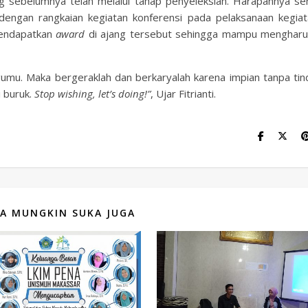
ng sebelumnya telah melalui tahap penyeleksian. Harapannya s
dengan rangkaian kegiatan konferensi pada pelaksanaan kegiata
mendapatkan
award
di ajang tersebut sehingga mampu menghar
umu. Maka bergeraklah dan berkaryalah karena impian tanpa tin
i buruk.
Stop wishing, let’s doing!”
, Ujar Fitrianti.
A MUNGKIN SUKA JUGA