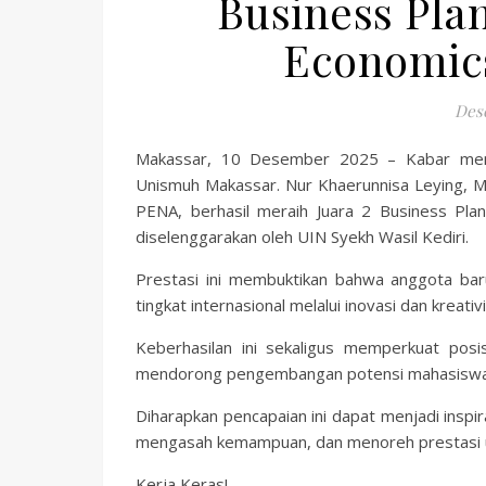
Business Plan
Economics
Des
Makassar, 10 Desember 2025 – Kabar mem
Unismuh Makassar. Nur Khaerunnisa Leying, M
PENA, berhasil meraih Juara 2 Business Pl
diselenggarakan oleh UIN Syekh Wasil Kediri.
Prestasi ini membuktikan bahwa anggota ba
tingkat internasional melalui inovasi dan kreati
Keberhasilan ini sekaligus memperkuat po
mendorong pengembangan potensi mahasiswa di 
Diharapkan pencapaian ini dapat menjadi inspi
mengasah kemampuan, dan menoreh prestasi ung
Kerja Keras!