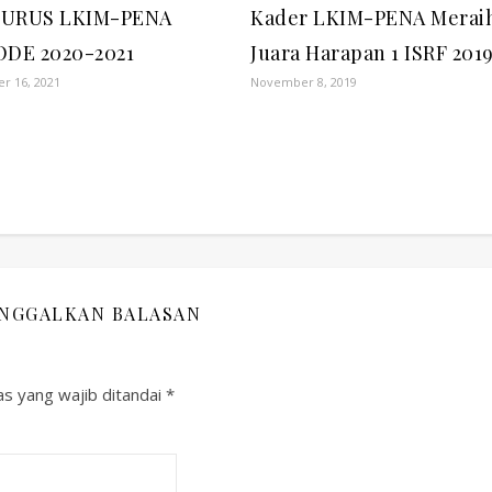
URUS LKIM-PENA
Kader LKIM-PENA Merai
ODE 2020-2021
Juara Harapan 1 ISRF 201
r 16, 2021
November 8, 2019
INGGALKAN BALASAN
s yang wajib ditandai
*