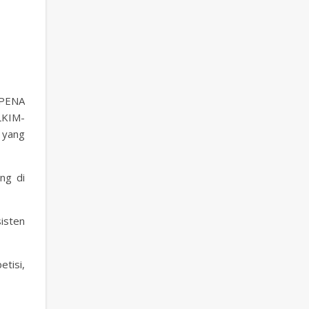
-PENA
LKIM-
yang
ng di
isten
etisi,