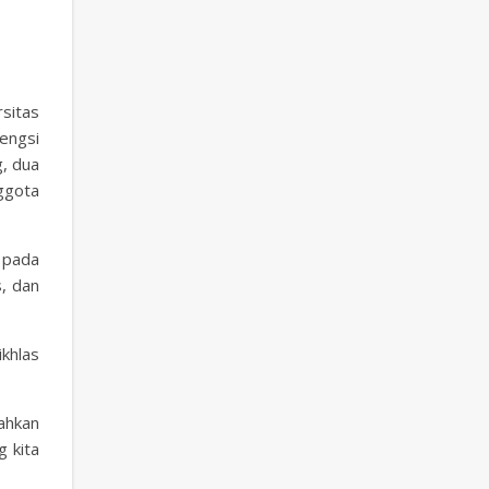
sitas
engsi
, dua
ggota
s pada
s, dan
ikhlas
ahkan
g kita