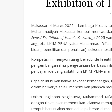
Exhibition of
M
Makassar, 4 Maret 2025 – Lembaga Kreativitas
Muhammadiyah Makassar kembali mencatatkan
Award Exhibition of Islamic Knowledge
2025 yang
anggota LKIM-PENA yaitu Muhammad Rif’ah (
bidang penelitian dan penalaran), sukses merai
Kompetisi ini menjadi ruang beradu ide kreati
pengembangan ilmu pengetahuan berbasis nilai-n
penyajian ide yang solutif, tim LKIM-PENA ma
Capaian ini bukan hanya sekadar kemenangan, te
dalam berkarya selalu menemukan jalannya menu
Dalam ungkapan singkatnya, Muhammad Rif’
dengan ikhlas akan menemukan jalannya menuju 
tempuh hari ini akan menjadi jejak besar di ma