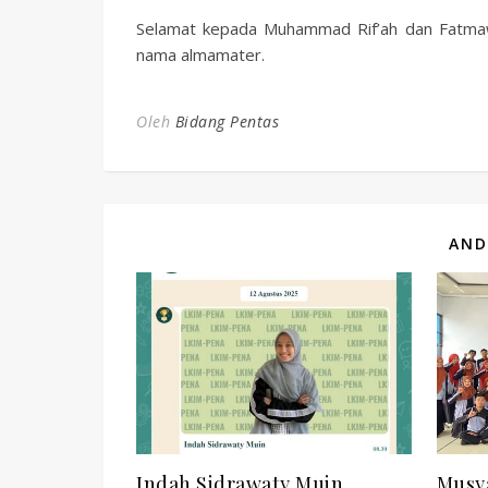
Selamat kepada Muhammad Rif’ah dan Fatmawat
nama almamater.
Oleh
Bidang Pentas
AND
Indah Sidrawaty Muin
Musy