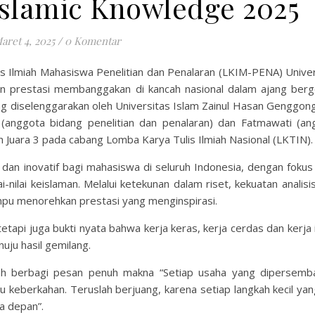
 Islamic Knowledge 2025
aret 4, 2025
/
0 Komentar
 Ilmiah Mahasiswa Penelitian dan Penalaran (LKIM-PENA) Univer
 prestasi membanggakan di kancah nasional dalam ajang berg
 diselenggarakan oleh Universitas Islam Zainul Hasan Genggong
anggota bidang penelitian dan penalaran) dan Fatmawati (an
h Juara 3 pada cabang Lomba Karya Tulis Ilmiah Nasional (LKTIN).
f dan inovatif bagi mahasiswa di seluruh Indonesia, dengan foku
ilai keislaman. Melalui ketekunan dalam riset, kekuatan analisi
mpu menorehkan prestasi yang menginspirasi.
tapi juga bukti nyata bahwa kerja keras, kerja cerdas dan kerja 
ju hasil gemilang.
ah berbagi pesan penuh makna “Setiap usaha yang dipersemb
keberkahan. Teruslah berjuang, karena setiap langkah kecil yan
sa depan”.